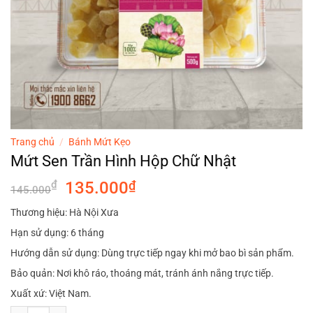
Trang chủ
/
Bánh Mứt Kẹo
Mứt Sen Trần Hình Hộp Chữ Nhật
Giá
Giá
₫
135.000
₫
145.000
gốc
hiện
Thương hiệu: Hà Nội Xưa
là:
tại
Hạn sử dụng: 6 tháng
145.000₫.
là:
135.000₫.
Hướng dẫn sử dụng: Dùng trực tiếp ngay khi mở bao bì sản phẩm.
Bảo quản: Nơi khô ráo, thoáng mát, tránh ánh nắng trực tiếp.
Xuất xứ: Việt Nam.