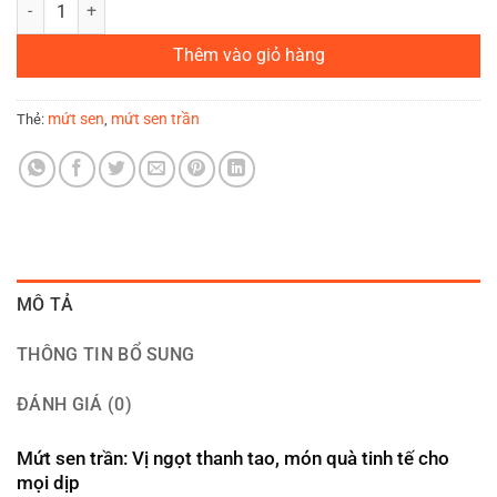
Mứt Sen Trần Hình Hộp Chữ Nhật số lượng
Thêm vào giỏ hàng
mứt sen
mứt sen trần
Thẻ:
,
MÔ TẢ
THÔNG TIN BỔ SUNG
ĐÁNH GIÁ (0)
Mứt sen trần: Vị ngọt thanh tao, món quà tinh tế cho
mọi dịp