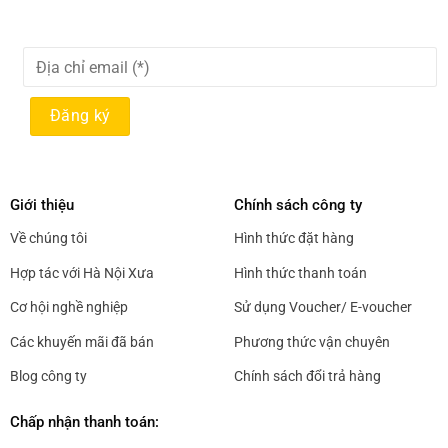
tùy
chọn
có
thể
được
chọn
trên
trang
sản
Giới thiệu
Chính sách công ty
phẩm
Về chúng tôi
Hình thức đặt hàng
Hợp tác với Hà Nội Xưa
Hình thức thanh toán
Cơ hội nghề nghiệp
Sử dụng Voucher/ E-voucher
Các khuyến mãi đã bán
Phương thức vận chuyên
Blog công ty
Chính sách đổi trả hàng
Chấp nhận thanh toán: