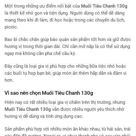
Một trong những ưu điểm nổi bật của
Muối Tiêu Chanh 130g
là thiết kế nhỏ gọn và tiện dụng. Người dùng có thể dễ dàng
mang theo khi đi làm, đi học hoặc trong các chuyến du lịch,
picnic.
Bao bì chắc chắn giúp bảo quản sản phẩm tốt hơn và giữ được
hương vị trong thời gian dài. Chỉ cần mở nắp là có thể sử dụng
ngay mà không cần pha chế cầu kỳ.
Đây cũng là loại gia vị phù hợp cho những bữa tiệc nhỏ hoặc
các buổi tụ họp bạn bè, giúp món ăn thêm hấp dẫn và đậm vị
hơn.
Vì sao nên chọn Muối Tiêu Chanh 130g
Hiện nay có rất nhiều loại gia vị chấm trên thị trường, nhưng
Muối Tiêu Chanh 130g
vẫn được nhiều người yêu thích nhờ
hương vị dễ dùng và tính ứng dụng cao.
Sản phẩm phù hợp với nhiều món ăn khác nhau, từ hải sản, trái
cây đến đồ nướng. Ngoài ra, vị chua thanh nhẹ và cay vừa phải