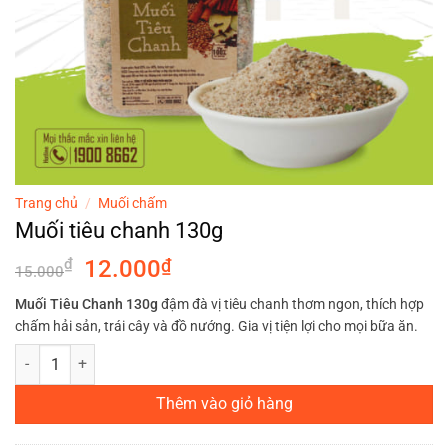
Trang chủ
/
Muối chấm
Muối tiêu chanh 130g
Giá
Giá
₫
12.000
₫
15.000
gốc
hiện
Muối Tiêu Chanh 130g
đậm đà vị tiêu chanh thơm ngon, thích hợp
là:
tại
chấm hải sản, trái cây và đồ nướng. Gia vị tiện lợi cho mọi bữa ăn.
15.000₫.
là:
Muối tiêu chanh 130g số lượng
12.000₫.
Thêm vào giỏ hàng