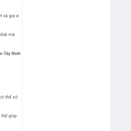
 và gia vị
 phải mà
n Tây Ninh
có thể sử
 thể giúp