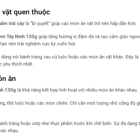
 vặt quen thuộc
ấm trái cây
là “bí quyết” giúp các món ăn vặt trở nên hấp dẫn hơn.
ôm Tây Ninh 130g
giúp tăng hương vị đậm đà và tạo cảm giác ngo
 tạo nên trải nghiệm cực kỳ cuốn hút.
 dùng với bánh tráng, rau củ luộc hoặc các món ăn vặt khác. Đây là
 yêu thích nhất.
ón ăn
nh 130g
là khả năng kết hợp linh hoạt với nhiều món ăn khác nhau.
g, thịt luộc hoặc các món chiên. Chỉ cần một lượng nhỏ cũng đủ 
ánh tráng hoặc ướp nhẹ thực phẩm trước khi chế biến. Sự đa dạng 
hác nhau.