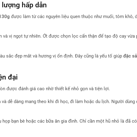
t lượng hấp dẫn
 130g
được làm từ các nguyên liệu quen thuộc như muối, tôm khô, ớt
à vị ngọt tự nhiên. Ớt được chọn lọc cẩn thận để tạo độ cay vừa
àu sắc đẹp mắt và hương vị ổn định. Đây cũng là yếu tố giúp
đặc sả
ện đại
òn được đánh giá cao nhờ thiết kế nhỏ gọn và tiện lợi.
và dễ dàng mang theo khi đi học, đi làm hoặc du lịch. Người dùng 
ụ họp bạn bè hoặc các bữa ăn gia đình. Chỉ cần một hũ nhỏ là đã có