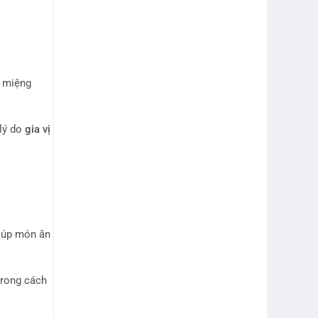
n miệng
 lý do
gia vị
giúp món ăn
trong cách