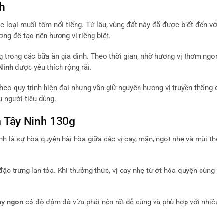
h
c loại muối tôm nổi tiếng. Từ lâu, vùng đất này đã được biết đến v
ng để tạo nên hương vị riêng biệt.
trong các bữa ăn gia đình. Theo thời gian, nhờ hương vị thơm ngon
Ninh
được yêu thích rộng rãi.
eo quy trình hiện đại nhưng vẫn giữ nguyên hương vị truyền thống 
 người tiêu dùng.
 Tây Ninh 130g
nh là sự hòa quyện hài hòa giữa các vị cay, mặn, ngọt nhẹ và mùi t
 trưng lan tỏa. Khi thưởng thức, vị cay nhẹ từ ớt hòa quyện cùng
ay ngon
có độ đậm đà vừa phải nên rất dễ dùng và phù hợp với nhi