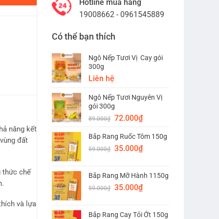
Hotline mua hàng
19008662 - 0961545889
Có thể bạn thích
Ngô Nếp Tươi Vị Cay gói
300g
Liên hệ
Ngô Nếp Tươi Nguyên Vị
gói 300g
Giá
Giá
72.000
₫
89.000
₫
gốc
hiện
khả năng kết
Bắp Rang Ruốc Tôm 150g
là:
tại
vùng đất
Giá
Giá
89.000₫.
35.000
₫
là:
59.000
₫
gốc
hiện
72.000₫.
là:
tại
g thức chế
Bắp Rang Mỡ Hành 1150g
59.000₫.
là:
n.
Giá
Giá
35.000
₫
35.000₫.
59.000
₫
gốc
hiện
hích và lựa
là:
tại
Bắp Rang Cay Tỏi Ớt 150g
59.000₫.
là: