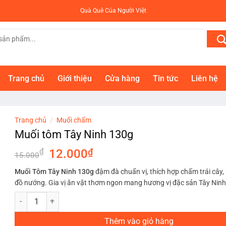
Quà Quê Của Người Việt
Trang chủ
Giới thiệu
Cửa hàng
Tin tức
Liên hệ
Trang chủ
/
Muối chấm
Muối tôm Tây Ninh 130g
Giá
Giá
₫
12.000
₫
15.000
gốc
hiện
Muối Tôm Tây Ninh 130g
đậm đà chuẩn vị, thích hợp chấm trái cây, 
là:
tại
đồ nướng. Gia vị ăn vặt thơm ngon mang hương vị đặc sản Tây Ninh
15.000₫.
là:
Muối tôm Tây Ninh 130g số lượng
12.000₫.
Thêm vào giỏ hàng