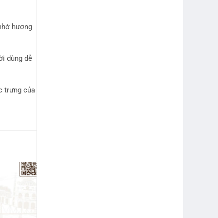
 nhờ hương
ời dùng dễ
c trưng của