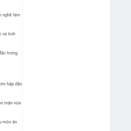
ới nghề làm
 và tính
đặc trưng,
hơm hấp dẫn
 vị mặn vừa
ều món ăn