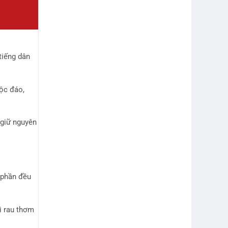
tiếng dân
độc đáo,
 giữ nguyên
 phần đều
i rau thơm