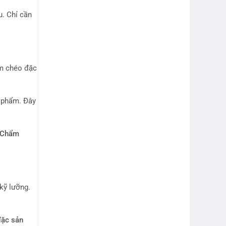
u. Chỉ cần
m chéo đặc
c phẩm. Đây
 Chẩm
kỹ lưỡng.
đặc sản