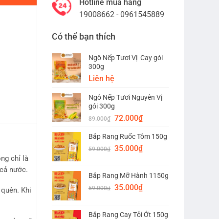
Hotline mua hàng
19008662 - 0961545889
Có thể bạn thích
Ngô Nếp Tươi Vị Cay gói
300g
Liên hệ
Ngô Nếp Tươi Nguyên Vị
gói 300g
Giá
Giá
72.000
₫
89.000
₫
gốc
hiện
Bắp Rang Ruốc Tôm 150g
là:
tại
Giá
Giá
89.000₫.
35.000
₫
là:
59.000
₫
gốc
hiện
72.000₫.
ng chỉ là
là:
tại
 cả nước.
Bắp Rang Mỡ Hành 1150g
59.000₫.
là:
Giá
Giá
35.000
₫
35.000₫.
59.000
₫
 quên. Khi
gốc
hiện
là:
tại
Bắp Rang Cay Tỏi Ớt 150g
59.000₫.
là: