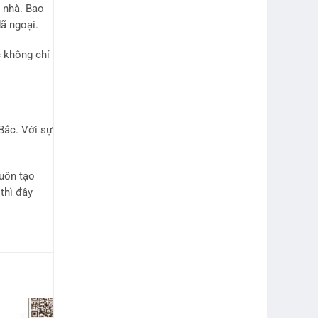
 nhà. Bao
ã ngoại.
c
không chỉ
Bắc. Với sự
uôn tạo
thì đây