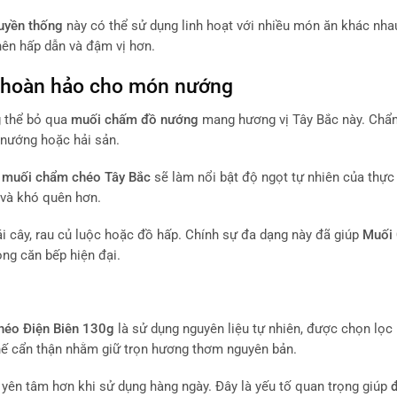
ruyền thống
này có thể sử dụng linh hoạt với nhiều món ăn khác nha
ên hấp dẫn và đậm vị hơn.
ị hoàn hảo cho món nướng
g thể bỏ qua
muối chấm đồ nướng
mang hương vị Tây Bắc này. Chẩ
 nướng hoặc hải sản.
a
muối chẩm chéo Tây Bắc
sẽ làm nổi bật độ ngọt tự nhiên của thự
 và khó quên hơn.
i cây, rau củ luộc hoặc đồ hấp. Chính sự đa dạng này đã giúp
Muối
ng căn bếp hiện đại.
éo Điện Biên 130g
là sử dụng nguyên liệu tự nhiên, được chọn lọc 
chế cẩn thận nhằm giữ trọn hương thơm nguyên bản.
yên tâm hơn khi sử dụng hàng ngày. Đây là yếu tố quan trọng giúp