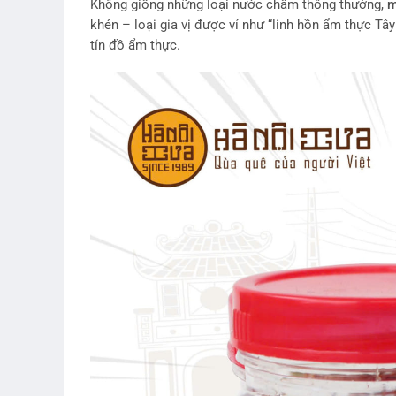
Không giống những loại nước chấm thông thường,
m
khén – loại gia vị được ví như “linh hồn ẩm thực Tâ
tín đồ ẩm thực.