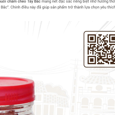
uối chẩm chéo Tây Bắc
mang nét đặc sắc riêng biệt nhờ hương t
y Bắc”. Chính điều này đã giúp sản phẩm trở thành lựa chọn yêu thíc