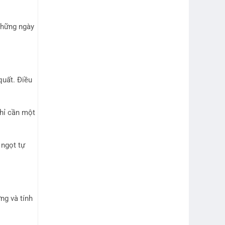
những ngày
quất. Điều
hỉ cần một
 ngọt tự
ng và tính