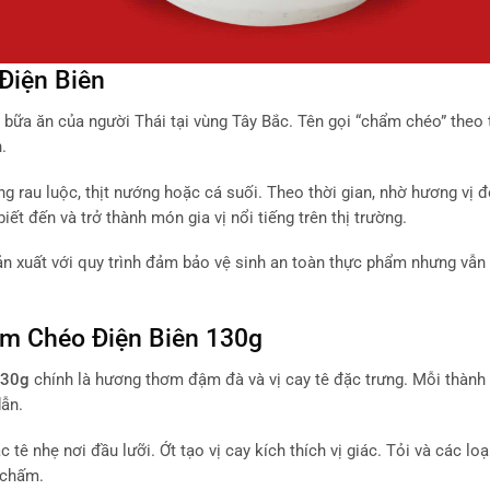
Điện Biên
g bữa ăn của người Thái tại vùng Tây Bắc. Tên gọi “chẩm chéo” theo 
.
ng rau luộc, thịt nướng hoặc cá suối. Theo thời gian, nhờ hương vị 
t đến và trở thành món gia vị nổi tiếng trên thị trường.
n xuất với quy trình đảm bảo vệ sinh an toàn thực phẩm nhưng vẫn
ẩm Chéo Điện Biên 130g
130g
chính là hương thơm đậm đà và vị cay tê đặc trưng. Mỗi thành
dẫn.
 nhẹ nơi đầu lưỡi. Ớt tạo vị cay kích thích vị giác. Tỏi và các loạ
 chấm.