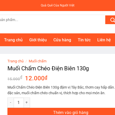
Quà Quê Của Người Việt
Trang chủ
Giới thiệu
Cửa hàng
Tin tức
Liên hệ
Trang chủ
/
Muối chấm
Muối Chẩm Chéo Điện Biên 130g
Giá
Giá
₫
12.000
₫
15.000
gốc
hiện
Muối Chẩm Chéo Điện Biên 130g đậm vị Tây Bắc, thơm cay hấp dẫn.
là:
tại
đặc sản, muối chẩm chéo chuẩn vị, thích hợp cho mọi món ăn.
15.000₫.
là:
Muối Chẩm Chéo Điện Biên 130g số lượng
12.000₫.
Thêm vào giỏ hàng