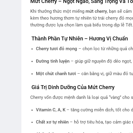
Mứt Cherry – Ngọt Ngào, Sang Trọng Và T
Khi thưởng thức một miếng
mứt cherry
, bạn sẽ cảm
kèm theo hương thơm tự nhiên từ trái cherry đỏ mọn
thường được lựa chọn làm quà biếu trong dịp lễ Tết
Thành Phần Tự Nhiên – Hương Vị Chuẩn
Cherry tươi đỏ mọng
– chọn lọc từ những quả chí
Đường tinh luyện
– giúp giữ nguyên độ dẻo ngọt,
Một chút chanh tươi
– cân bằng vị, giữ màu đỏ tư
Giá Trị Dinh Dưỡng Của Mứt Cherry
Cherry vốn được mệnh danh là loại quả “vàng” cho s
Vitamin C, A, K
– tăng cường miễn dịch, tốt cho d
Chất xơ tự nhiên
– hỗ trợ tiêu hóa, tạo cảm giác 