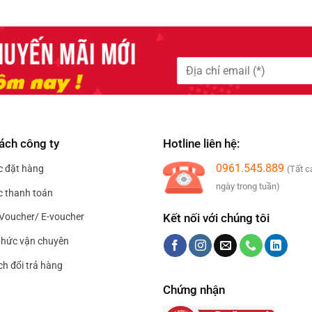
này
có
nhiều
biến
thể.
Các
tùy
chọn
có
ách công ty
Hotline liên hệ:
thể
được
0961.545.889
c đặt hàng
(Tất c
chọn
ngày trong tuần)
c thanh toán
trên
trang
Kết nối với chúng tôi
Voucher/ E-voucher
sản
hức vận chuyên
phẩm
ch đổi trả hàng
Chứng nhận