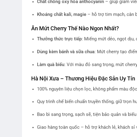
Chất chống oxy hóa anthocyanin
– giúp giảm viê
Khoáng chất kali, magie
– hỗ trợ tim mạch, cân b
Ăn Mứt Cherry Thế Nào Ngon Nhất?
Thưởng thức trực tiếp
: Miếng mứt dẻo, ngọt dịu,
Dùng kèm bánh và sữa chua
: Mứt cherry tạo điểm
Làm quà biếu
: Với màu đỏ sang trọng, mứt cherry 
Hà Nội Xưa – Thương Hiệu Đặc Sản Uy Tín
100% nguyên liệu chọn lọc, không phẩm màu độc
Quy trình chế biến chuẩn truyền thống, giữ trọn hư
Bao bì sang trọng, sạch sẽ, tiện bảo quản và biếu
Giao hàng toàn quốc – hỗ trợ khách lẻ, khách sỉ 