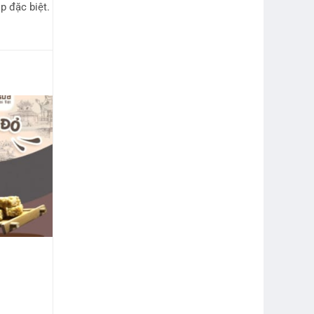
p đặc biệt.
iá
iện
i
:
0.000₫.