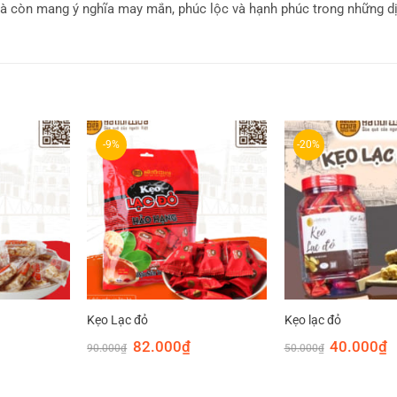
 còn mang ý nghĩa may mắn, phúc lộc và hạnh phúc trong những dị
-9%
-20%
Kẹo Lạc đỏ
Kẹo lạc đỏ
iá
Giá
Giá
Giá
G
82.000
₫
40.000
₫
90.000
₫
50.000
₫
iện
gốc
hiện
gốc
h
Sản
ại
là:
tại
là:
tạ
à:
90.000₫.
là:
50.000₫.
là
phẩm
8.000₫.
82.000₫.
4