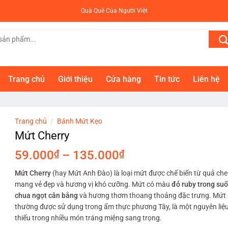
Quà Quê Của Người Việt
Trang chủ
Giới thiệu
Cửa hàng
Tin tức
Liên hệ
Trang chủ
/
Bánh Mứt Kẹo
Mứt Cherry
Khoảng
59.000
₫
–
135.000
₫
giá:
Mứt Cherry
(hay Mứt Anh Đào) là loại mứt được chế biến từ quả cher
từ
mang vẻ đẹp và hương vị khó cưỡng. Mứt có màu
đỏ ruby trong suố
59.000₫
chua ngọt cân bằng
và hương thơm thoang thoảng đặc trưng. Mứt 
đến
thường được sử dụng trong ẩm thực phương Tây, là một nguyên liệ
135.000₫
thiếu trong nhiều món tráng miệng sang trọng.