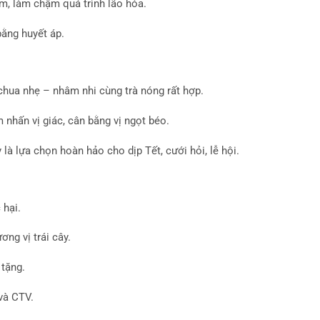
m, làm chậm quá trình lão hóa.
ằng huyết áp.
 chua nhẹ – nhâm nhi cùng trà nóng rất hợp.
 nhấn vị giác, cân bằng vị ngọt béo.
là lựa chọn hoàn hảo cho dịp Tết, cưới hỏi, lễ hội.
 hại.
ơng vị trái cây.
 tặng.
và CTV.