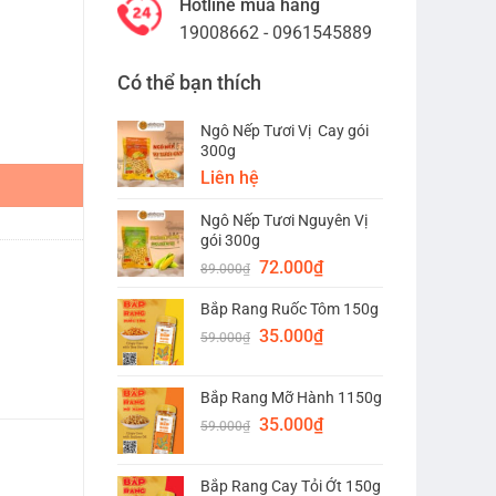
Hotline mua hàng
19008662 - 0961545889
Có thể bạn thích
Ngô Nếp Tươi Vị Cay gói
300g
Liên hệ
Ngô Nếp Tươi Nguyên Vị
gói 300g
Giá
Giá
72.000
₫
89.000
₫
gốc
hiện
Bắp Rang Ruốc Tôm 150g
là:
tại
Giá
Giá
89.000₫.
35.000
₫
là:
59.000
₫
gốc
hiện
72.000₫.
là:
tại
Bắp Rang Mỡ Hành 1150g
59.000₫.
là:
Giá
Giá
35.000
₫
35.000₫.
59.000
₫
gốc
hiện
là:
tại
Bắp Rang Cay Tỏi Ớt 150g
59.000₫.
là: