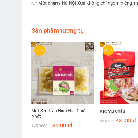
👉
Mứt cherry Hà Nội Xưa
không chỉ ngon miệng, mà
Sản phẩm tương tự
-7%
-13%
Mứt Sen Trần Hình Hộp Chữ
Kẹo Sìu Châu
Nhật
Giá
G
48.000
₫
55.000
₫
gốc
h
Giá
Giá
135.000
₫
145.000
₫
là:
t
gốc
hiện
55.000₫.
l
là:
tại
4
145.000₫.
là: