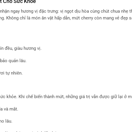
ốt Cho Sức Khỏe
 nhận ngay hương vị đặc trưng: vị ngọt dịu hòa cùng chút chua nhẹ t
g. Không chỉ là món ăn vặt hấp dẫn, mứt cherry còn mang vẻ đẹp s
.
n đều, giàu hương vị.
 bảo quản lâu.
ơi tự nhiên.
ức khỏe. Khi chế biến thành mứt, những giá trị vẫn được giữ lại ở 
a và mắt.
no lâu.