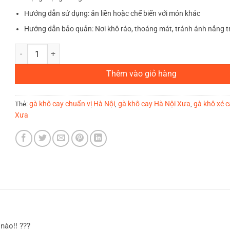
Hướng dẫn sử dụng: ăn liền hoặc chế biến với món khác
Hướng dẫn bảo quản: Nơi khô ráo, thoáng mát, tránh ánh nắng tr
Khô gà cay số lượng
Thêm vào giỏ hàng
gà khô cay chuẩn vị Hà Nội
gà khô cay Hà Nội Xưa
gà khô xé c
Thẻ:
,
,
Xưa
nào!! ???