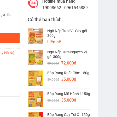
Hotline mua hàng
19008662 - 0961545889
ực tiếp
Có thể bạn thích
Ngô Nếp Tươi Vị Cay gói
300g
Liên hệ
Ngô Nếp Tươi Nguyên Vị
ay Hà Nội
gói 300g
Giá
Giá
72.000
₫
89.000
₫
gốc
hiện
Bắp Rang Ruốc Tôm 150g
là:
tại
Giá
Giá
89.000₫.
35.000
₫
là:
59.000
₫
gốc
hiện
72.000₫.
là:
tại
Bắp Rang Mỡ Hành 1150g
59.000₫.
là:
Giá
Giá
35.000
₫
35.000₫.
59.000
₫
gốc
hiện
là:
tại
Bắp Rang Cay Tỏi Ớt 150g
59.000₫.
là: