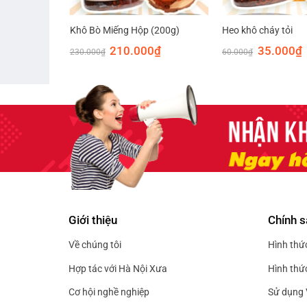
)
Khô Bò Miếng Hộp (200g)
Heo khô cháy tỏi
Giá
Giá
Giá
Giá
G
210.000
₫
35.000
₫
230.000
₫
60.000
₫
hiện
gốc
hiện
gốc
h
tại
là:
tại
là:
t
à:
230.000₫.
là:
60.000₫.
l
10.000₫.
210.000₫.
3
Giới thiệu
Chính s
Về chúng tôi
Hình thứ
Hợp tác với Hà Nội Xưa
Hình thứ
Cơ hội nghề nghiệp
Sử dụng 