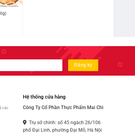
là:
tại
15.000₫.
là:
0g)
12.000₫.
iá
iện
i
:
0.000₫.
Hệ thống cửa hàng
Công Ty Cổ Phần Thực Phẩm Mai Chi
ả các
Trụ sở chính: số 45 ngách 26/106
phố Đại Linh, phường Đại Mỗ, Hà Nội