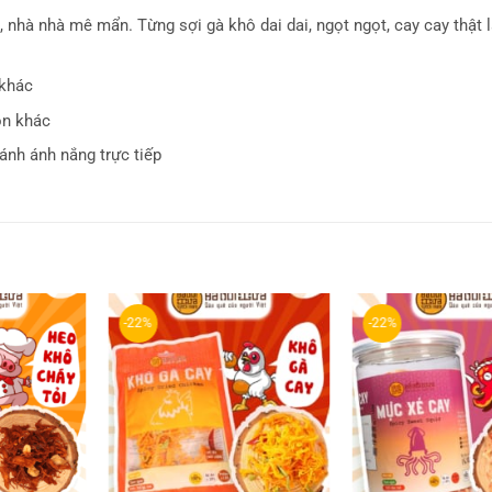
nhà nhà mê mẩn. Từng sợi gà khô dai dai, ngọt ngọt, cay cay thật l
 khác
ón khác
ánh ánh nắng trực tiếp
-22%
-22%