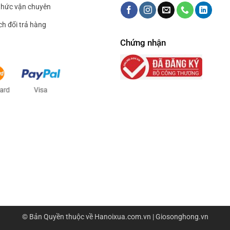
hức vận chuyên
ch đổi trả hàng
Chứng nhận
© Bản Quyền thuộc về
Hanoixua.com.vn
| Giosonghong.vn