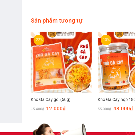
Sản phẩm tương tự
-22%
-13%
0g)
Khô Gà Cay gói (50g)
Khô Gà Cay hộp 18
Giá
Giá
Giá
Giá
G
12.000
₫
48.000
₫
15.400
₫
55.000
₫
hiện
gốc
hiện
gốc
h
tại
là:
tại
là:
t
à:
15.400₫.
là:
55.000₫.
l
30.000₫.
12.000₫.
4