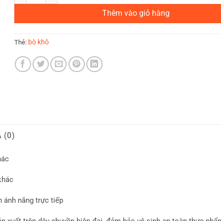
Thêm vào giỏ hàng
bò khô
Thẻ:
 (0)
hác
khác
 ánh nắng trực tiếp