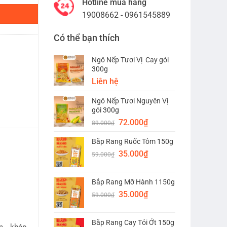
Hotline mua hàng
19008662 - 0961545889
Có thể bạn thích
Ngô Nếp Tươi Vị Cay gói
300g
Liên hệ
Ngô Nếp Tươi Nguyên Vị
gói 300g
Giá
Giá
72.000
₫
89.000
₫
gốc
hiện
Bắp Rang Ruốc Tôm 150g
là:
tại
Giá
Giá
89.000₫.
35.000
₫
là:
59.000
₫
gốc
hiện
72.000₫.
là:
tại
Bắp Rang Mỡ Hành 1150g
59.000₫.
là:
Giá
Giá
35.000
₫
35.000₫.
59.000
₫
gốc
hiện
là:
tại
Bắp Rang Cay Tỏi Ớt 150g
59.000₫.
là: