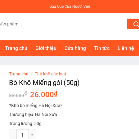
Quà Quê Của Người Việt
Trang chủ
Giới thiệu
Cửa hàng
Tin tức
Liên hệ
Trang chủ
/
Thịt khô các loại
Bò Khô Miếng gói (50g)
Giá
Giá
₫
26.000
₫
33.000
gốc
hiện
?Khô bò miếng Hà Nội Xưa?
là:
tại
Thương hiệu: Hà Nội Xưa
33.000₫.
là:
26.000₫.
Trọng lượng: 50g
Bò Khô Miếng gói (50g) số lượng