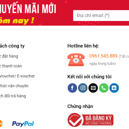
ách công ty
Hotline liên hệ:
0961.545.889
c đặt hàng
(Tất c
ngày trong tuần)
c thanh toán
Kết nối với chúng tôi
Voucher/ E-voucher
hức vận chuyên
ch đổi trả hàng
Chứng nhận