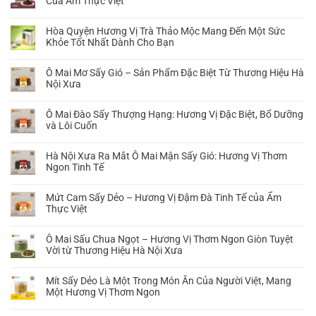
Của Ẩm Thực Việt
ở
Không
Trà
có
Hòa Quyện Hương Vị Trà Thảo Mộc Mang Đến Một Sức
gạo
bình
Khỏe Tốt Nhất Dành Cho Bạn
lứt
luận
lá
Không
ở
sen:
có
Mận
Ô Mai Mơ Sấy Gió – Sản Phẩm Đặc Biệt Từ Thương Hiệu Hà
Vị
bình
Dẻo
Nội Xưa
thuốc
luận
Chua
Không
quý
ở
Cay
có
từ
Hòa
Ô Mai Đào Sấy Thượng Hạng: Hương Vị Đặc Biệt, Bổ Dưỡng
Hà
bình
thiên
Quyện
và Lôi Cuốn
Nội
luận
nhiên
Hương
Xưa:
Không
ở
Vị
Hương
có
Ô
Hà Nội Xưa Ra Mắt Ô Mai Mận Sấy Gió: Hương Vị Thơm
Trà
Vị
bình
Mai
Ngon Tinh Tế
Thảo
Truyền
luận
Mơ
Mộc
Không
Thống
ở
Sấy
Mang
có
Của
Ô
Mứt Cam Sấy Dẻo – Hương Vị Đậm Đà Tinh Tế của Ẩm
Gió
Đến
bình
Ẩm
Mai
Thực Việt
–
Một
luận
Thực
Đào
Sản
Không
Sức
ở
Việt
Sấy
Phẩm
có
Khỏe
Hà
Ô Mai Sấu Chua Ngọt – Hương Vị Thơm Ngon Giòn Tuyệt
Thượng
Đặc
bình
Tốt
Nội
Vời từ Thương Hiệu Hà Nội Xưa
Hạng:
Biệt
luận
Nhất
Xưa
Hương
Không
Từ
ở
Dành
Ra
Vị
có
Thương
Mứt
Mít Sấy Dẻo Là Một Trong Món Ăn Của Người Việt, Mang
Cho
Mắt
Đặc
bình
Hiệu
Cam
Một Hương Vị Thơm Ngon
Bạn
Ô
Biệt,
luận
Hà
Sấy
Mai
Không
Bổ
ở
Nội
Dẻo