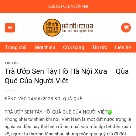
Bỏ
Quà Quê Của Người Việt
qua
nội
dung
Trang chủ
Giới thiệu
Cửa hàng
Tin tức
Liên hệ
TIN TỨC
Trà Ướp Sen Tây Hồ Hà Nội Xưa – Qùa
Quê Của Người Việt
ĐĂNG VÀO
14/06/2023
BỞI
QUÀ QUÊ
TRÀ ƯỚP SEN TÂY HỒ- QUÀ QUÊ CỦA NGƯỜI VIỆT
Không phải tự nhiên khi nói, Việt Nam là một đất nước trọng lễ
nghĩa và điều này thể hiện rõ nét nhất vào mỗi dịp tết đến xuân
về, người ta thường tặng nhau những món quà quý giá đi đôi