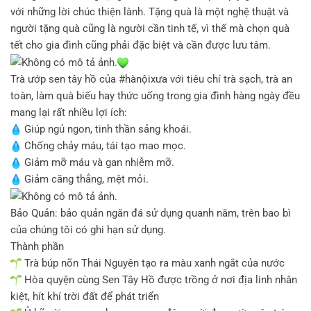
với những lời chúc thiện lành. Tặng quà là một nghệ thuật và
người tặng quà cũng là người cần tinh tế, vì thế mà chọn quà
tết cho gia đình cũng phải đặc biệt và cần được lưu tâm.
Trà ướp sen tây hồ của
#hànộixưa
với tiêu chí trà sạch, trà an
toàn, làm quà biếu hay thức uống trong gia đình hàng ngày đều
mang lại rất nhiều lợi ích:
Giúp ngủ ngon, tinh thần sảng khoái.
Chống chảy máu, tái tạo mao mọc.
Giảm mỡ máu và gan nhiễm mỡ.
Giảm căng thẳng, mệt mỏi.
Bảo Quản: bảo quản ngăn đá sử dụng quanh năm, trên bao bì
của chúng tôi có ghi hạn sử dụng.
Thành phần
Trà búp nõn Thái Nguyên tạo ra màu xanh ngắt của nước
Hòa quyện cùng Sen Tây Hồ được trồng ở nơi địa linh nhân
kiệt, hít khí trời đất để phát triển