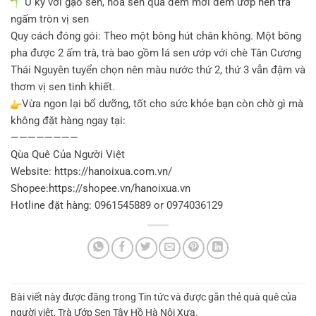
Ủ kỹ với gạo sen, hoa sen qua đêm mới đem ướp nên trà
ngấm tròn vị sen
Quy cách đóng gói: Theo một bông hút chân không. Một bông
pha được 2 ấm trà, trà bao gồm lá sen ướp với chè Tân Cương
Thái Nguyên tuyển chọn nên màu nước thứ 2, thứ 3 vẫn đậm và
thơm vị sen tinh khiết.
Vừa ngon lại bổ dưỡng, tốt cho sức khỏe bạn còn chờ gì mà
không đặt hàng ngay tại:
————————
Qùa Quê Của Người Việt
Website:
https://hanoixua.com.vn/
Shopee:
https://shopee.vn/hanoixua.vn
Hotline đặt hàng: 0961545889 or 0974036129
Bài viết này được đăng trong
Tin tức
và được gắn thẻ
quà quê của
người việt
,
Trà Ướp Sen Tây Hồ Hà Nội Xưa
.