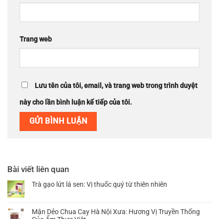
Trang web
Lưu tên của tôi, email, và trang web trong trình duyệt
này cho lần bình luận kế tiếp của tôi.
Bài viết liên quan
Trà gạo lứt lá sen: Vị thuốc quý từ thiên nhiên
Không
có
bình
Mận Dẻo Chua Cay Hà Nội Xưa: Hương Vị Truyền Thống
luận