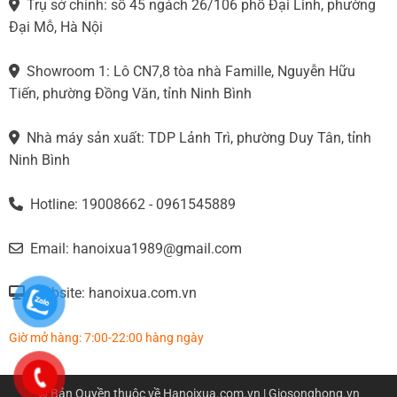
Trụ sở chính: số 45 ngách 26/106 phố Đại Linh, phường
Đại Mỗ, Hà Nội
Showroom 1: Lô CN7,8 tòa nhà Famille, Nguyễn Hữu
Tiến, phường Đồng Văn, tỉnh Ninh Bình
Nhà máy sản xuất: TDP Lảnh Trì, phường Duy Tân, tỉnh
Ninh Bình
Hotline: 19008662 - 0961545889
Email: hanoixua1989@gmail.com
Website: hanoixua.com.vn
Giờ mở hàng: 7:00-22:00 hàng ngày
© Bản Quyền thuộc về
Hanoixua.com.vn
| Giosonghong.vn