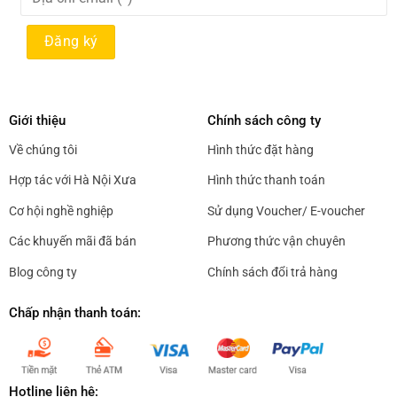
thể
được
chọn
trên
trang
sản
Giới thiệu
Chính sách công ty
phẩm
Về chúng tôi
Hình thức đặt hàng
Hợp tác với Hà Nội Xưa
Hình thức thanh toán
Cơ hội nghề nghiệp
Sử dụng Voucher/ E-voucher
Các khuyến mãi đã bán
Phương thức vận chuyên
Blog công ty
Chính sách đổi trả hàng
Chấp nhận thanh toán:
Hotline liên hệ: