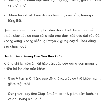
Đường mía hoặc mật mía:
Tạo độ ngọt thanh, giúp sấu dẻo
và thơm hơn.
Muối tinh khiết:
Làm dịu vị chua gắt, cân bằng hương vị
tổng thể.
Quá trình
ngâm – sên – phơi dẻo
được thực hiện đúng kỹ
thuật, giúp sấu có
màu vàng nâu óng đẹp mắt
,
dẻo dai vừa đủ
,
không cứng, không nhão,
giữ trọn vị gừng cay dịu hòa cùng
sấu chua ngọt
.
Giá Trị Dinh Dưỡng Của Sấu Dẻo Gừng
Không chỉ là món ăn vặt hấp dẫn,
sấu dẻo gừng
còn mang lại
nhiều
lợi ích cho sức khỏe
:
Giàu Vitamin C:
Tăng sức đề kháng, giúp cơ thể khỏe mạnh,
giảm mệt mỏi.
Gừng tươi cay ấm:
Giúp làm ấm cơ thể, giảm cảm lạnh, ho
và đau họng hiệu quả.