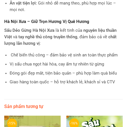
Ăn vặt tiện lợi:
Gói nhỏ dễ mang theo, phù hợp mọi lúc –
mọi nơi.
Hà Nội Xưa – Giữ Trọn Hương Vị Quê Hương
Sấu Dẻo Gừng Hà Nội Xưa
là kết tinh của
nguyên liệu thuần
Việt
và
tay nghề thủ công truyền thống
, đảm bảo cả về
chất
lượng lẫn hương vị
:
Chế biến thủ công – đảm bảo vệ sinh an toàn thực phẩm
Vị sấu chua ngọt hài hòa, cay ấm tự nhiên từ gừng
Đóng gói đẹp mắt, tiện bảo quản – phù hợp làm quà biếu
Giao hàng toàn quốc – hỗ trợ khách lẻ, khách sỉ và CTV
Sản phẩm tương tự
-15%
-16%