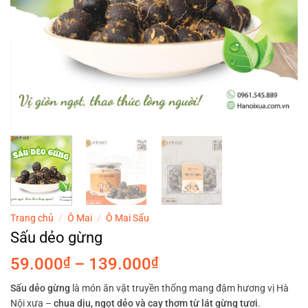
Trang chủ
/
Ô Mai
/
Ô Mai Sấu
Sấu dẻo gừng
Khoảng
59.000
₫
–
139.000
₫
giá:
Sấu dẻo gừng
là món ăn vặt truyền thống mang đậm hương vị Hà
từ
Nội xưa –
chua dịu, ngọt dẻo và cay thơm từ lát gừng tươi
.