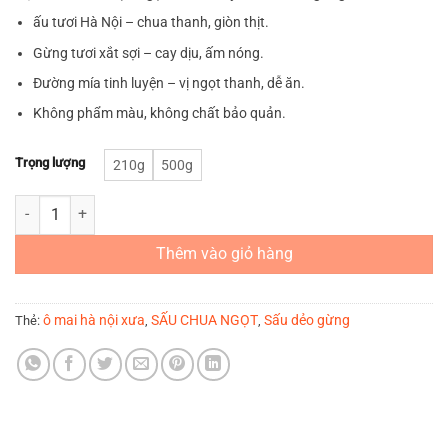
59.000₫
ấu tươi Hà Nội – chua thanh, giòn thịt.
đến
139.000₫
Gừng tươi xắt sợi – cay dịu, ấm nóng.
Đường mía tinh luyện – vị ngọt thanh, dễ ăn.
Không phẩm màu, không chất bảo quản.
Trọng lượng
210g
500g
Sấu dẻo gừng số lượng
Thêm vào giỏ hàng
ô mai hà nội xưa
SẤU CHUA NGỌT
Sấu dẻo gừng
Thẻ:
,
,