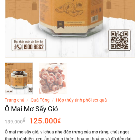
Trang chủ
/
Quà Tặng
/
Hộp thủy tinh phối set quà
Ô Mai Mơ Sấy Gió
Giá
Giá
₫
125.000
₫
139.000
gốc
hiện
Ô mai mơ sấy gió
, vị
chua nhẹ đặc trưng của mơ rừng
, chút
ngọt
là:
tại
thanh tự nhiên
, xen lẫn hương thơm thoang thoảng và độ
dẻo dai