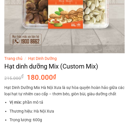
Trang chủ
/
Hạt Dinh Dưỡng
Hạt dinh dưỡng Mix (Custom Mix)
Giá
Giá
₫
180.000
₫
215.000
gốc
hiện
Hạt Dinh Dưỡng Mix Hà Nội Xưa là sự hòa quyện hoàn hảo giữa các
là:
tại
loại hạt tự nhiên cao cấp – thơm béo, giòn bùi, giàu dưỡng chất
215.000₫.
là:
Vị mix:
phần mô tả
180.000₫.
Thương hiệu: Hà Nội Xưa
Trọng lượng: 600g