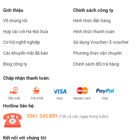
sản
sản
Giới thiệu
Chính sách công ty
phẩm
phẩm
Về chúng tôi
Hình thức đặt hàng
Hợp tác với Hà Nội Xưa
Hình thức thanh toán
Cơ hội nghề nghiệp
Sử dụng Voucher/ E-voucher
Các khuyến mãi đã bán
Phương thức vận chuyên
Blog công ty
Chính sách đổi trả hàng
Chấp nhận thanh toán:
Hotline liên hệ:
0961.545.889
(Tất cả các ngày trong tuần)
Kết nối với chúng tôi