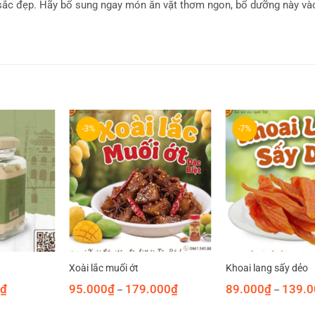
 sắc đẹp. Hãy bổ sung ngay món ăn vặt thơm ngon, bổ dưỡng này và
-3%
-7%
Xoài lắc muối ớt
Khoai lang sấy dẻo
Giá
Khoảng
₫
95.000
₫
179.000
₫
89.000
₫
139.0
–
–
hiện
giá:
Sản
Sản
tại
từ