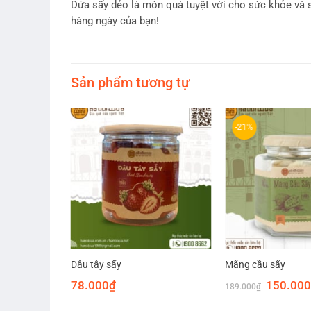
Dứa sấy dẻo là món quà tuyệt vời cho sức khỏe và
hàng ngày của bạn!
Sản phẩm tương tự
-21%
Dâu tây sấy
Mãng cầu sấy
Khoảng
Giá
000
₫
78.000
₫
150.000
189.000
₫
giá:
gốc
từ
là: