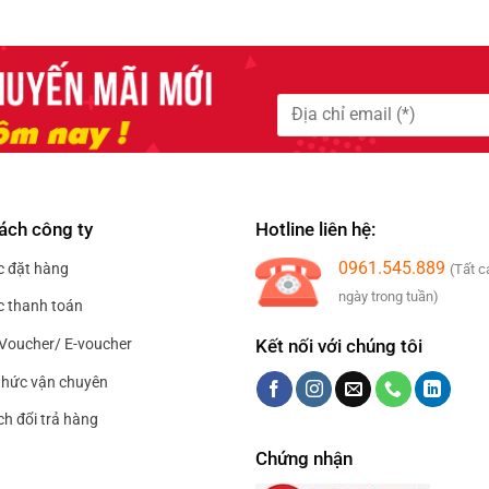
là:
95.000₫
phẩm
phẩm
150.000₫.
đến
này
này
179.000₫
có
có
nhiều
nhiều
biến
biến
thể.
thể.
Các
Các
tùy
tùy
chọn
chọn
ách công ty
Hotline liên hệ:
có
có
thể
thể
0961.545.889
c đặt hàng
(Tất c
được
được
ngày trong tuần)
c thanh toán
chọn
chọn
trên
trên
Kết nối với chúng tôi
Voucher/ E-voucher
trang
trang
hức vận chuyên
sản
sản
phẩm
phẩm
ch đổi trả hàng
Chứng nhận