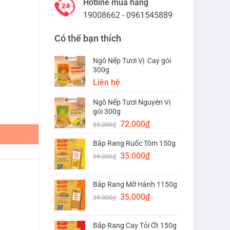
Hotline mua hàng
19008662 - 0961545889
Có thể bạn thích
Ngô Nếp Tươi Vị Cay gói
300g
Liên hệ
Ngô Nếp Tươi Nguyên Vị
gói 300g
Giá
Giá
72.000
₫
89.000
₫
gốc
hiện
Bắp Rang Ruốc Tôm 150g
là:
tại
Giá
Giá
89.000₫.
35.000
₫
là:
59.000
₫
gốc
hiện
72.000₫.
là:
tại
Bắp Rang Mỡ Hành 1150g
59.000₫.
là:
Giá
Giá
35.000
₫
35.000₫.
59.000
₫
gốc
hiện
là:
tại
Bắp Rang Cay Tỏi Ớt 150g
59.000₫.
là: