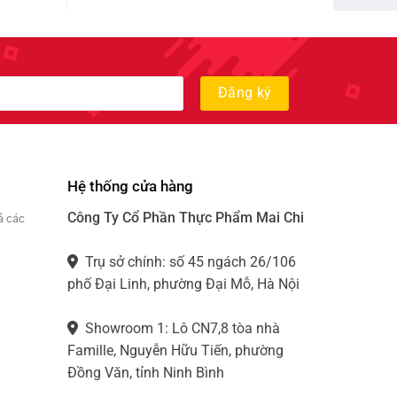
89.000₫
đến
139.000₫
Hệ thống cửa hàng
Công Ty Cổ Phần Thực Phẩm Mai Chi
ả các
Trụ sở chính: số 45 ngách 26/106
phố Đại Linh, phường Đại Mỗ, Hà Nội
Showroom 1: Lô CN7,8 tòa nhà
Famille, Nguyễn Hữu Tiến, phường
Đồng Văn, tỉnh Ninh Bình