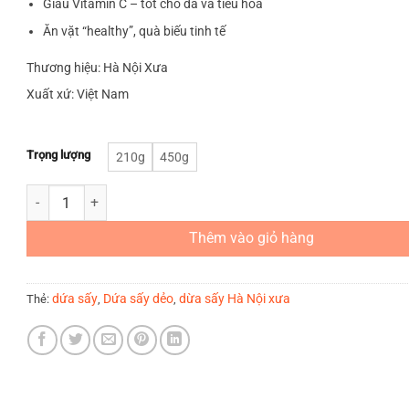
Giàu Vitamin C – tốt cho da và tiêu hóa
Ăn vặt “healthy”, quà biếu tinh tế
Thương hiệu: Hà Nội Xưa
Xuất xứ: Việt Nam
Trọng lượng
210g
450g
Dứa Sấy Dẻo số lượng
Thêm vào giỏ hàng
dứa sấy
Dứa sấy dẻo
dừa sấy Hà Nội xưa
Thẻ:
,
,