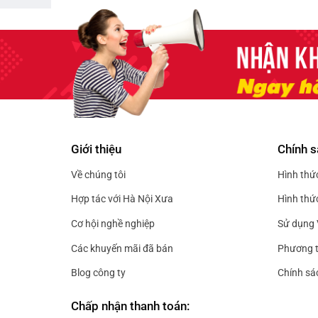
89.000₫
189.000₫.
đến
179.000₫
Giới thiệu
Chính s
Về chúng tôi
Hình thứ
Hợp tác với Hà Nội Xưa
Hình thứ
Cơ hội nghề nghiệp
Sử dụng 
Các khuyến mãi đã bán
Phương t
Blog công ty
Chính sá
Chấp nhận thanh toán: