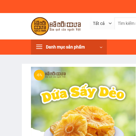
Bỏ
qua
nội
Tìm
dung
kiếm:
Danh mục sản phẩm
-6%