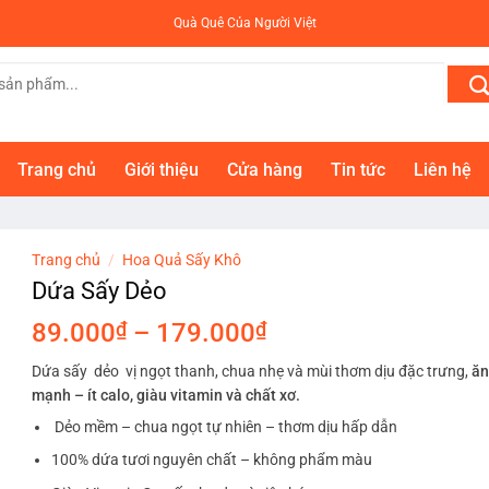
Quà Quê Của Người Việt
Trang chủ
Giới thiệu
Cửa hàng
Tin tức
Liên hệ
Trang chủ
/
Hoa Quả Sấy Khô
Dứa Sấy Dẻo
Khoảng
89.000
₫
–
179.000
₫
giá:
Dứa sấy dẻo vị ngọt thanh, chua nhẹ và mùi thơm dịu đặc trưng,
ăn
từ
mạnh – ít calo, giàu vitamin và chất xơ.
89.000₫
Dẻo mềm – chua ngọt tự nhiên – thơm dịu hấp dẫn
đến
179.000₫
100% dứa tươi nguyên chất – không phẩm màu