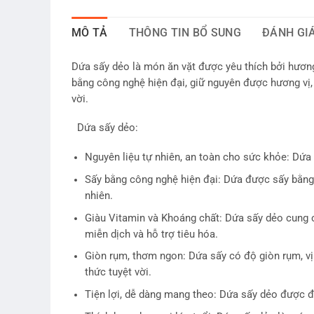
MÔ TẢ
THÔNG TIN BỔ SUNG
ĐÁNH GIÁ
Dứa sấy dẻo là món ăn vặt được yêu thích bởi hươn
bằng công nghệ hiện đại, giữ nguyên được hương vị
vời.
Dứa sấy dẻo:
Nguyên liệu tự nhiên, an toàn cho sức khỏe: Dứa
Sấy bằng công nghệ hiện đại: Dứa được sấy bằng 
nhiên.
Giàu Vitamin và Khoáng chất: Dứa sấy dẻo cung cấ
miễn dịch và hỗ trợ tiêu hóa.
Giòn rụm, thơm ngon: Dứa sấy có độ giòn rụm, vị 
thức tuyệt vời.
Tiện lợi, dễ dàng mang theo: Dứa sấy dẻo được đó