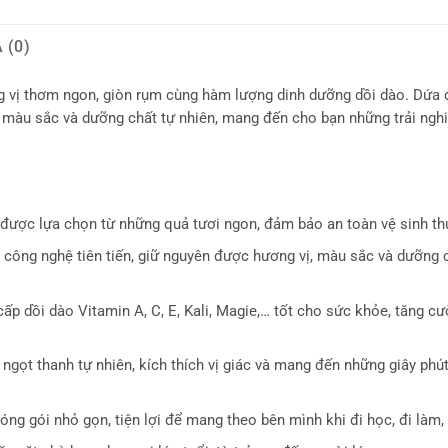
 (0)
g vị thơm ngon, giòn rụm cùng hàm lượng dinh dưỡng dồi dào. Dứa
, màu sắc và dưỡng chất tự nhiên, mang đến cho bạn những trải ngh
 được lựa chọn từ những quả tươi ngon, đảm bảo an toàn vệ sinh t
công nghệ tiên tiến, giữ nguyên được hương vị, màu sắc và dưỡng 
p dồi dào Vitamin A, C, E, Kali, Magie,… tốt cho sức khỏe, tăng c
ngọt thanh tự nhiên, kích thích vị giác và mang đến những giây phú
ng gói nhỏ gọn, tiện lợi để mang theo bên mình khi đi học, đi làm, 