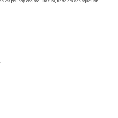
n vặt phù hợp cho mọi lứa tuổi, từ trẻ em đến người lớn.
.