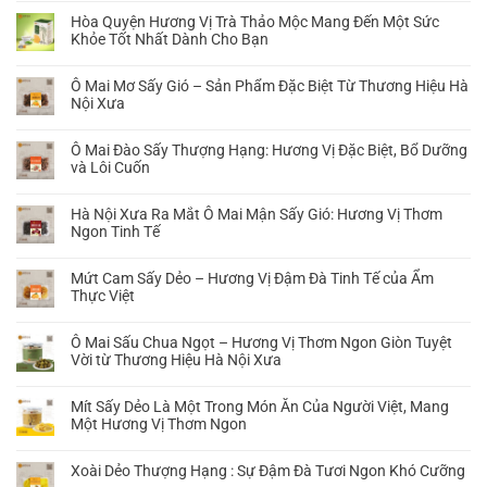
Trà
có
Hòa Quyện Hương Vị Trà Thảo Mộc Mang Đến Một Sức
gạo
bình
Khỏe Tốt Nhất Dành Cho Bạn
lứt
luận
lá
Không
ở
sen:
có
Mận
Ô Mai Mơ Sấy Gió – Sản Phẩm Đặc Biệt Từ Thương Hiệu Hà
Vị
bình
Dẻo
Nội Xưa
thuốc
luận
Chua
Không
quý
ở
Cay
có
từ
Hòa
Ô Mai Đào Sấy Thượng Hạng: Hương Vị Đặc Biệt, Bổ Dưỡng
Hà
bình
thiên
Quyện
và Lôi Cuốn
Nội
luận
nhiên
Hương
Xưa:
Không
ở
Vị
Hương
có
Ô
Hà Nội Xưa Ra Mắt Ô Mai Mận Sấy Gió: Hương Vị Thơm
Trà
Vị
bình
Mai
Ngon Tinh Tế
Thảo
Truyền
luận
Mơ
Mộc
Không
Thống
ở
Sấy
Mang
có
Của
Ô
Mứt Cam Sấy Dẻo – Hương Vị Đậm Đà Tinh Tế của Ẩm
Gió
Đến
bình
Ẩm
Mai
Thực Việt
–
Một
luận
Thực
Đào
Sản
Không
Sức
ở
Việt
Sấy
Phẩm
có
Khỏe
Hà
Ô Mai Sấu Chua Ngọt – Hương Vị Thơm Ngon Giòn Tuyệt
Thượng
Đặc
bình
Tốt
Nội
Vời từ Thương Hiệu Hà Nội Xưa
Hạng:
Biệt
luận
Nhất
Xưa
Hương
Không
Từ
ở
Dành
Ra
Vị
có
Thương
Mứt
Mít Sấy Dẻo Là Một Trong Món Ăn Của Người Việt, Mang
Cho
Mắt
Đặc
bình
Hiệu
Cam
Một Hương Vị Thơm Ngon
Bạn
Ô
Biệt,
luận
Hà
Sấy
Mai
Không
Bổ
ở
Nội
Dẻo
Mận
có
Dưỡng
Ô
Xoài Dẻo Thượng Hạng : Sự Đậm Đà Tươi Ngon Khó Cưỡng
Xưa
–
Sấy
bình
và
Mai