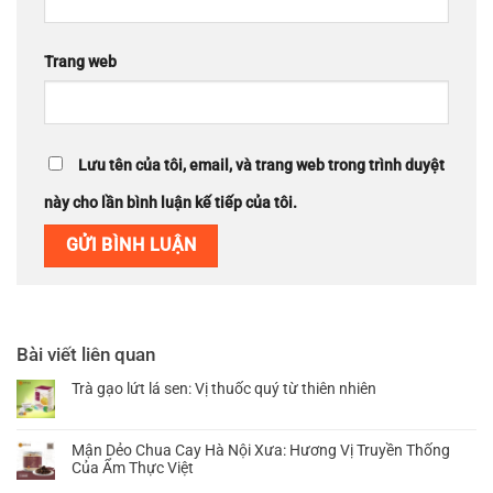
Trang web
Lưu tên của tôi, email, và trang web trong trình duyệt
này cho lần bình luận kế tiếp của tôi.
Bài viết liên quan
Trà gạo lứt lá sen: Vị thuốc quý từ thiên nhiên
Không
có
bình
Mận Dẻo Chua Cay Hà Nội Xưa: Hương Vị Truyền Thống
luận
Của Ẩm Thực Việt
ở
Không