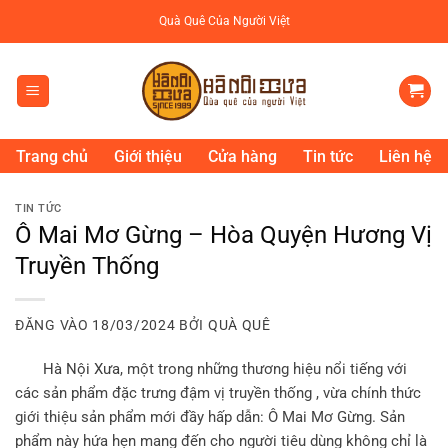
Bỏ
Quà Quê Của Người Việt
qua
nội
dung
Trang chủ
Giới thiệu
Cửa hàng
Tin tức
Liên hệ
TIN TỨC
Ô Mai Mơ Gừng – Hòa Quyện Hương Vị
Truyền Thống
ĐĂNG VÀO
18/03/2024
BỞI
QUÀ QUÊ
Hà Nội Xưa
, một trong những thương hiệu nổi tiếng với
các sản phẩm đặc trưng đậm vị truyền thống , vừa chính thức
giới thiệu sản phẩm mới đầy hấp dẫn: Ô Mai Mơ Gừng. Sản
phẩm này hứa hẹn mang đến cho người tiêu dùng không chỉ là