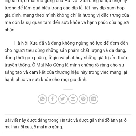
Ngoài ra, ô mai mơ gừng của Hà Nội Xưa cũng là lựa chọn lý
tưởng để làm quà biếu trong các dịp lễ, tết hay dịp sum họp
gia đình, mang theo mình không chỉ là hương vị đặc trưng của
mà còn là sự quan tâm đến sức khỏe và hạnh phúc của người
nhận.
Hà Nội Xưa
đã và đang không ngừng nỗ lực để đem đến
cho người tiêu dùng những sản phẩm chất lượng và đa dạng,
đồng thời góp phần giữ gìn và phát huy những giá trị ẩm thực
truyền thống.
Ô Mai Mơ Gừn
g là minh chứng rõ ràng cho sự
sáng tạo và cam kết của thương hiệu này trong việc mang lại
hạnh phúc và sức khỏe cho mọi gia đình.
Bài viết này được đăng trong
Tin tức
và được gắn thẻ
đồ ăn vặt
,
ô
mai hà nội xua
,
ô mai mơ gừng
.